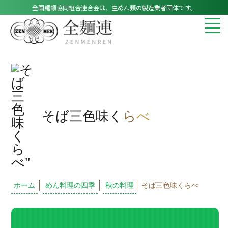
全国麺類協同組合連合会は、生めん類の製造業者団体です。
そば三色味く
ら
べ
ホーム
めん料理の四季
秋の料理
そば三色味くらべ