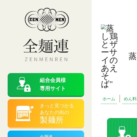
蒸
組合会員様
専用サイト
ホーム
めん料
きっと見つかる
あなたの街の
製麺所
全麺連