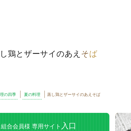
し鶏とザーサイのあえ
そ
ば
理の四季
夏の料理
蒸し鶏とザーサイのあえそば
入口
組合会員様 専用サイト