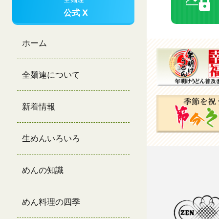
公式 X
ホーム
全麺連について
新着情報
生めんいろいろ
めんの知識
めん料理の四季