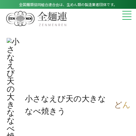
全国麺類協同組合連合会は、生めん類の製造業者団体です。
小さなえび天の大きな
ど
ん
なべ焼きう