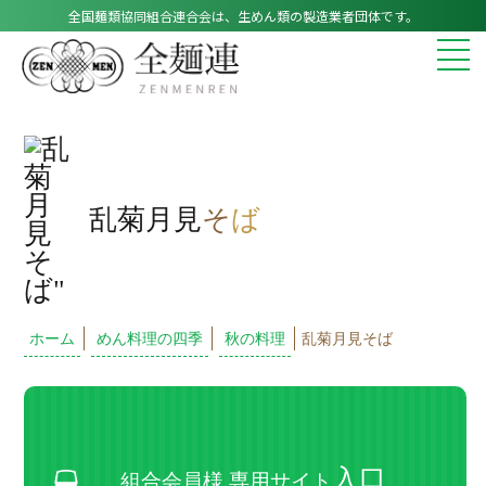
全国麺類協同組合連合会は、生めん類の製造業者団体です。
乱菊月見
そ
ば
ホーム
めん料理の四季
秋の料理
乱菊月見そば
入口
組合会員様 専用サイト