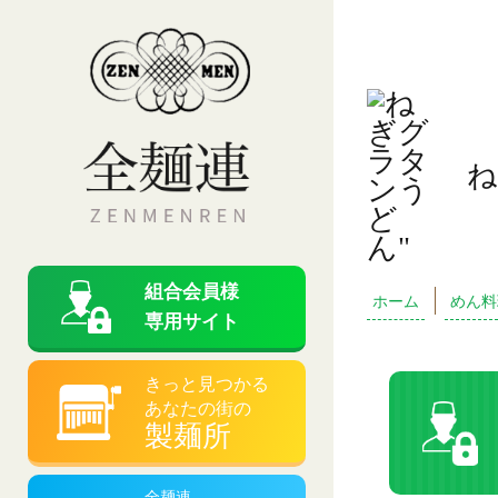
ね
組合会員様
ホーム
めん料
専用サイト
きっと見つかる
あなたの街の
製麺所
全麺連