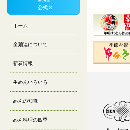
公式 X
ホーム
全麺連について
新着情報
生めんいろいろ
めんの知識
めん料理の四季