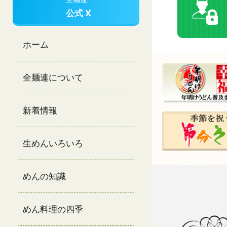
公式 X
ホーム
全麺連について
新着情報
生めんいろいろ
めんの知識
めん料理の四季