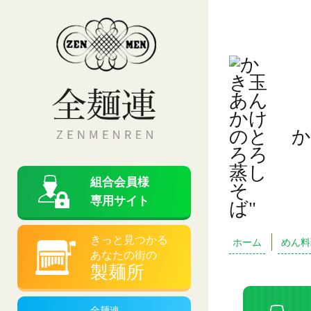
か
組合会員様
専用サイト
きっと見つかる
ホーム
めん料
あなたの街の
製麺所
全麺連