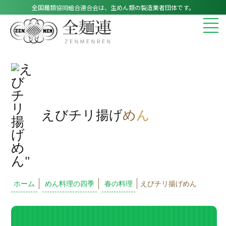
全国麺類協同組合連合会は、生めん類の製造業者団体です。
えびチリ揚げ
め
ん
ホーム
めん料理の四季
春の料理
えびチリ揚げめん